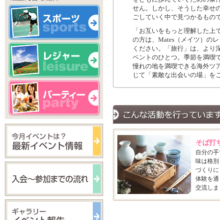
せん。しかし、そうした幸せ
ごしていく中で見つかるもの
「お互いをもっと理解した上
の方は、Mates（メイツ）
ください。「旅行」は、より
ベントのひとつ。季節を満喫
憧れの地を満喫できる海外ツ
じて「素敵な出会いの場」を
そば打
自分の手
味は格別
づくりに
体験を通
交流しま